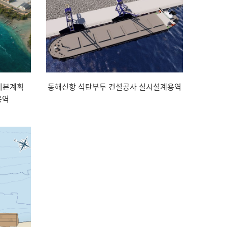
기본계획
동해신항 석탄부두 건설공사 실시설계용역
용역