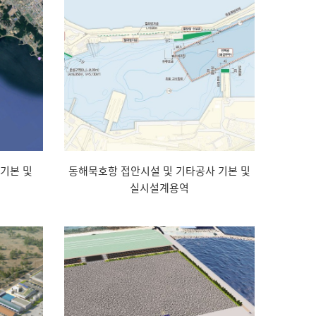
기본 및
동해묵호항 접안시설 및 기타공사 기본 및
실시설계용역