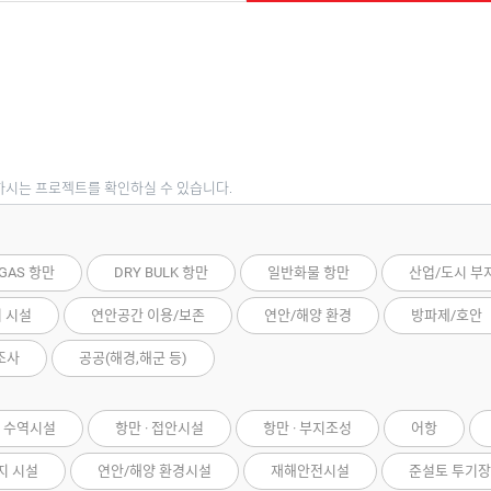
하시는 프로젝트를 확인하실 수 있습니다.
 GAS 항만
DRY BULK 항만
일반화물 항만
산업/도시 부
저 시설
연안공간 이용/보존
연안/해양 환경
방파제/호안
조사
공공(해경,해군 등)
· 수역시설
항만 · 접안시설
항만 · 부지조성
어항
지 시설
연안/해양 환경시설
재해안전시설
준설토 투기장