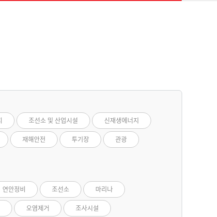
지
조선소 및 산업시설
신재생에너지
재해안전
투기장
관광
연안정비
조선소
마리나
오염제거
조사시설