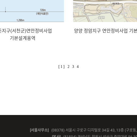
둔지구(서천군)연안정비사업
양양 정암지구 연안정비사업 기
기본설계용역
[ 1 ]
2
3
4
[서울사무소]
(08378) 서울시 구로구 디지털로 34길 43, 13층 (구