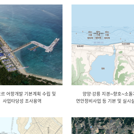
르 어항개발 기본계획 수립 및
양양·강릉 지경~향호~소돌
사업타당성 조사용역
연안정비사업 등 기본 및 실시