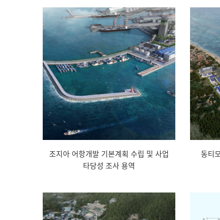
조지아 어항개발 기본계획 수립 및 사업
동티모
타당성 조사 용역