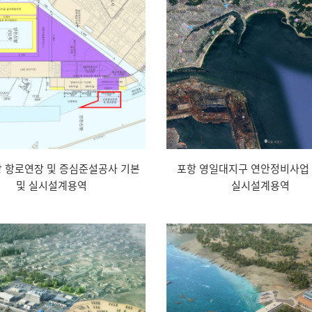
 항로연장 및 증심준설공사 기본
포항 영일대지구 연안정비사업 
및 실시설계용역
실시설계용역