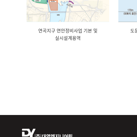
연곡지구 연안정비사업 기본 및
도
실시설계용역