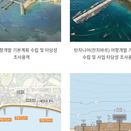
항개발 기본계획 수립 및 타당성
탄자니아(잔지바르) 어항개발 
조사용역
수립 및 사업 타당성 조사