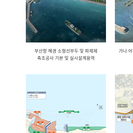
부산항 해경 소형선부두 및 파제제
가나 어
축조공사 기본 및 실시설계용역