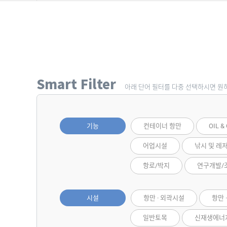
Smart Filter
아래 단어 필터를 다중 선택하시면 원
기능
컨테이너 항만
OIL &
어업시설
낚시 및 레
항로/박지
연구개발/
시설
항만 · 외곽시설
항만 
일반토목
신재생에너