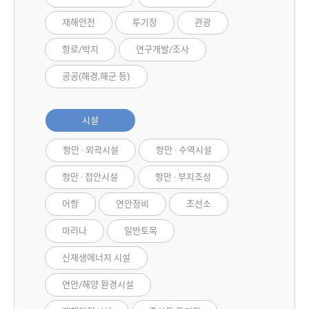
재해안전
투기장
관광
항로/박지
연구개발/조사
공공(해경,해군 등)
시설
항만 · 외곽시설
항만 · 수역시설
항만 · 접안시설
항만 · 부지조성
어항
연안정비
조선소
마리나
일반토목
신재생에너지 시설
연안/해양 환경시설