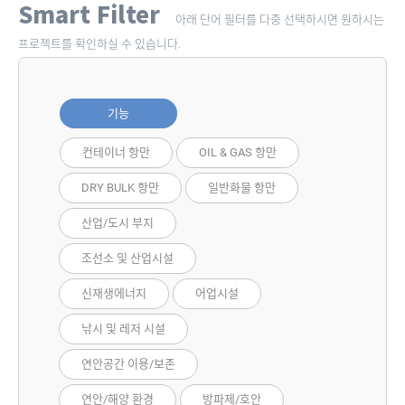
Smart Filter
아래 단어 필터를 다중 선택하시면 원하시는
프로젝트를 확인하실 수 있습니다.
기능
컨테이너 항만
OIL & GAS 항만
DRY BULK 항만
일반화물 항만
산업/도시 부지
조선소 및 산업시설
신재생에너지
어업시설
낚시 및 레저 시설
연안공간 이용/보존
연안/해양 환경
방파제/호안