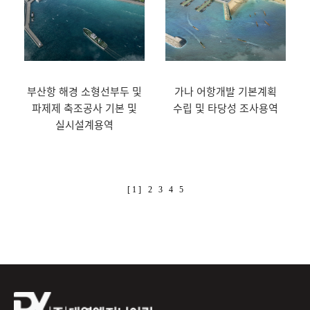
부산항 해경 소형선부두 및
가나 어항개발 기본계획
파제제 축조공사 기본 및
수립 및 타당성 조사용역
실시설계용역
[ 1 ]
2
3
4
5