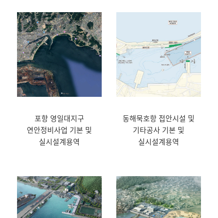
포항 영일대지구
동해묵호항 접안시설 및
연안정비사업 기본 및
기타공사 기본 및
실시설계용역
실시설계용역