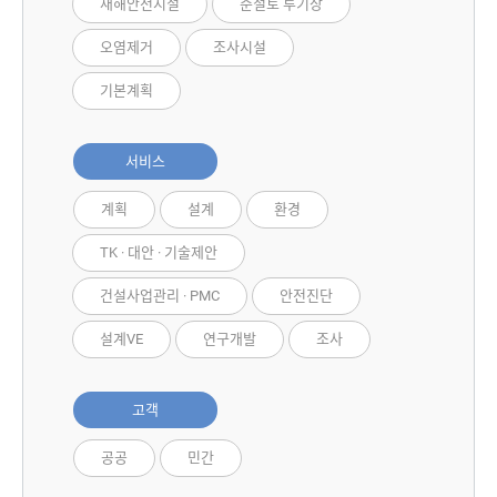
재해안전시설
준설토 투기장
오염제거
조사시설
기본계획
서비스
계획
설계
환경
TK · 대안 · 기술제안
건설사업관리 · PMC
안전진단
설계VE
연구개발
조사
고객
공공
민간