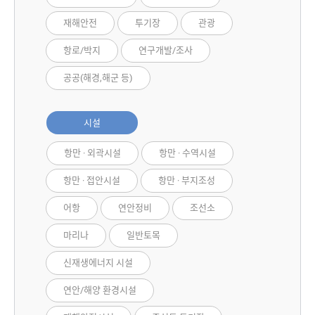
재해안전
투기장
관광
항로/박지
연구개발/조사
공공(해경,해군 등)
시설
항만 · 외곽시설
항만 · 수역시설
항만 · 접안시설
항만 · 부지조성
어항
연안정비
조선소
마리나
일반토목
신재생에너지 시설
연안/해양 환경시설