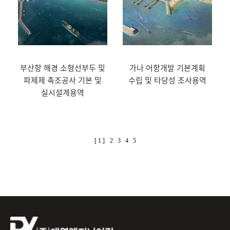
부산항 해경 소형선부두 및
가나 어항개발 기본계획
파제제 축조공사 기본 및
수립 및 타당성 조사용역
실시설계용역
[ 1 ]
2
3
4
5