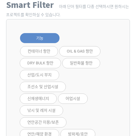
Smart Filter
아래 단어 필터를 다중 선택하시면 원하시는
프로젝트를 확인하실 수 있습니다.
기능
컨테이너 항만
OIL & GAS 항만
DRY BULK 항만
일반화물 항만
산업/도시 부지
조선소 및 산업시설
신재생에너지
어업시설
낚시 및 레저 시설
연안공간 이용/보존
연안/해양 환경
방파제/호안