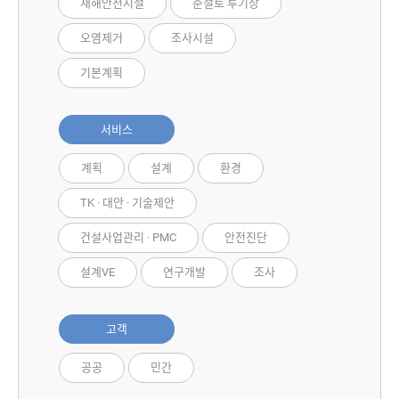
재해안전시설
준설토 투기장
오염제거
조사시설
기본계획
서비스
계획
설계
환경
TK · 대안 · 기술제안
건설사업관리 · PMC
안전진단
설계VE
연구개발
조사
고객
공공
민간