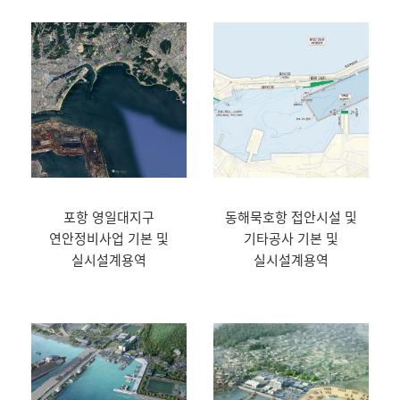
포항 영일대지구
동해묵호항 접안시설 및
연안정비사업 기본 및
기타공사 기본 및
실시설계용역
실시설계용역