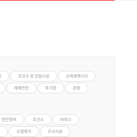
지
조선소 및 산업시설
신재생에너지
재해안전
투기장
관광
연안정비
조선소
마리나
오염제거
조사시설