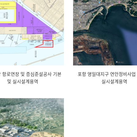
 항로연장 및 증심준설공사 기본
포항 영일대지구 연안정비사업 
및 실시설계용역
실시설계용역