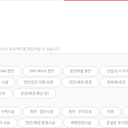
하시는 프로젝트를 확인하실 수 있습니다.
 GAS 항만
DRY BULK 항만
일반화물 항만
산업/도시 부
저 시설
연안공간 이용/보존
연안/해양 환경
방파제/호안
조사
공공(해경,해군 등)
· 수역시설
항만 · 접안시설
항만 · 부지조성
어항
지 시설
연안/해양 환경시설
재해안전시설
준설토 투기장