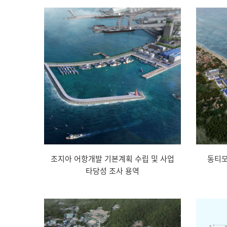
조지아 어항개발 기본계획 수립 및 사업
동티모
타당성 조사 용역