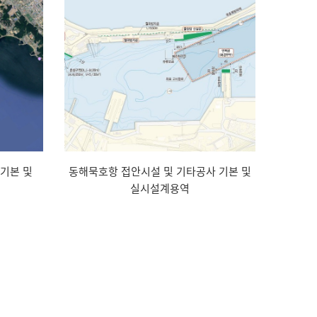
기본 및
동해묵호항 접안시설 및 기타공사 기본 및
실시설계용역