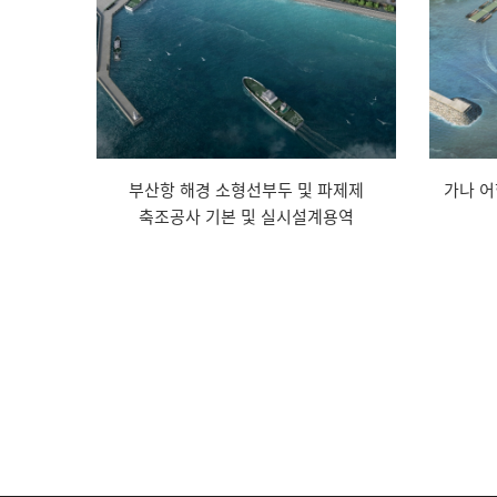
부산항 해경 소형선부두 및 파제제
가나 어
축조공사 기본 및 실시설계용역