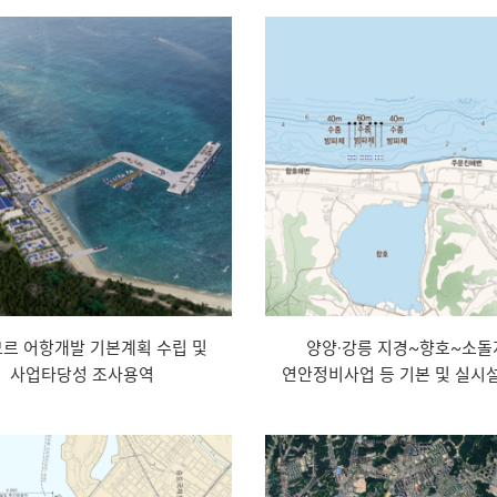
르 어항개발 기본계획 수립 및
양양·강릉 지경~향호~소돌
사업타당성 조사용역
연안정비사업 등 기본 및 실시