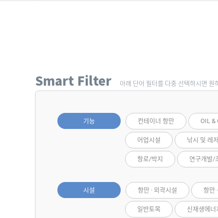
Smart Filter
아래 단어 필터를 다중 선택하시면 원
기능
컨테이너 항만
OIL &
어업시설
낚시 및 레
항로/박지
연구개발/
시설
항만 · 외곽시설
항만 
일반토목
신재생에너