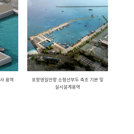
사 용역
포항영일만항 소형선부두 축조 기본 및
실시설계용역