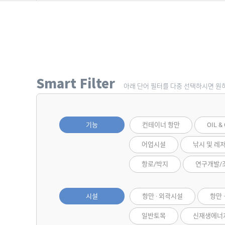
Smart Filter
아래 단어 필터를 다중 선택하시면 원
기능
컨테이너 항만
OIL &
어업시설
낚시 및 레
항로/박지
연구개발/
시설
항만 · 외곽시설
항만 
일반토목
신재생에너