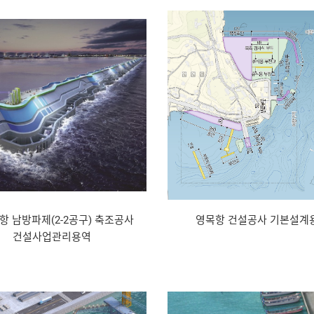
항 남방파제(2-2공구) 축조공사
영목항 건설공사 기본설계
건설사업관리용역