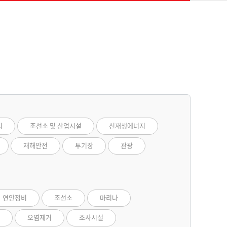
지
조선소 및 산업시설
신재생에너지
재해안전
투기장
관광
연안정비
조선소
마리나
오염제거
조사시설