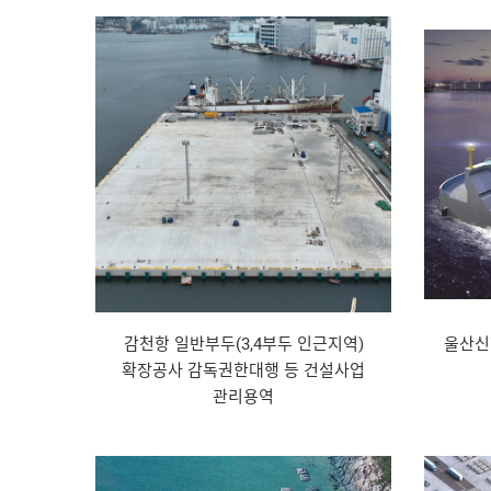
감천항 일반부두(3,4부두 인근지역)
울산신
확장공사 감독권한대행 등 건설사업
관리용역