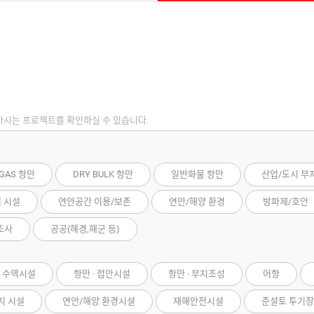
하시는 프로젝트를 확인하실 수 있습니다.
 GAS 항만
DRY BULK 항만
일반화물 항만
산업/도시 부
저 시설
연안공간 이용/보존
연안/해양 환경
방파제/호안
조사
공공(해경,해군 등)
· 수역시설
항만 · 접안시설
항만 · 부지조성
어항
지 시설
연안/해양 환경시설
재해안전시설
준설토 투기장