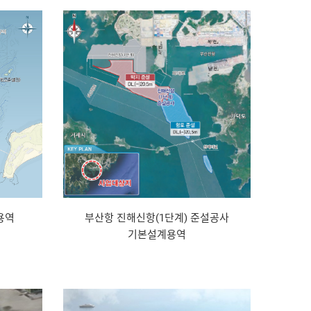
용역
부산항 진해신항(1단계) 준설공사
기본설계용역