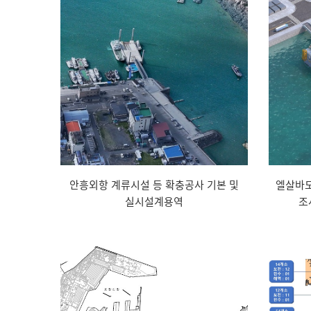
안흥외항 계류시설 등 확충공사 기본 및
엘살바도
실시설계용역
조