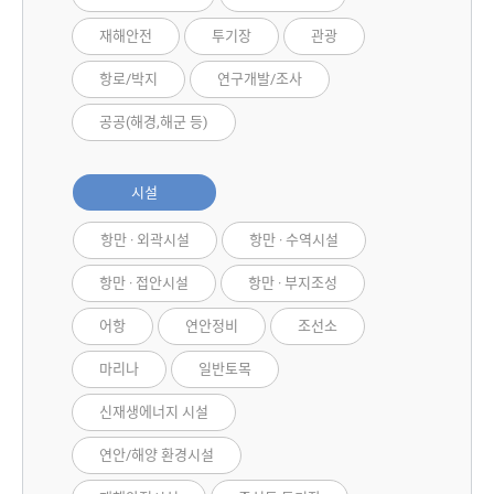
재해안전
투기장
관광
항로/박지
연구개발/조사
공공(해경,해군 등)
시설
항만 · 외곽시설
항만 · 수역시설
항만 · 접안시설
항만 · 부지조성
어항
연안정비
조선소
마리나
일반토목
신재생에너지 시설
연안/해양 환경시설