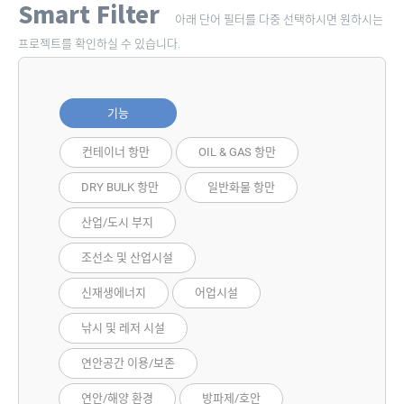
Smart Filter
아래 단어 필터를 다중 선택하시면 원하시는
프로젝트를 확인하실 수 있습니다.
기능
컨테이너 항만
OIL & GAS 항만
DRY BULK 항만
일반화물 항만
산업/도시 부지
조선소 및 산업시설
신재생에너지
어업시설
낚시 및 레저 시설
연안공간 이용/보존
연안/해양 환경
방파제/호안