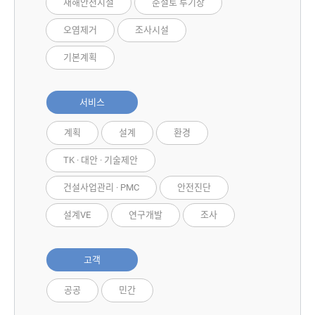
재해안전시설
준설토 투기장
오염제거
조사시설
기본계획
서비스
계획
설계
환경
TK · 대안 · 기술제안
건설사업관리 · PMC
안전진단
설계VE
연구개발
조사
고객
공공
민간