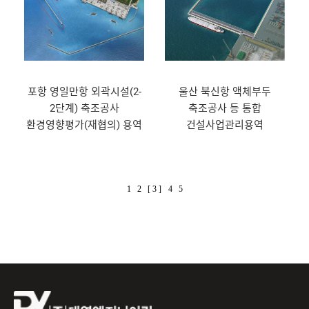
포항 영일만항 외곽시설(2-
울산 북신항 액체부두
2단계) 축조공사
축조공사 등 통합
환경영향평가(재협의) 용역
건설사업관리용역
1
2
[ 3 ]
4
5