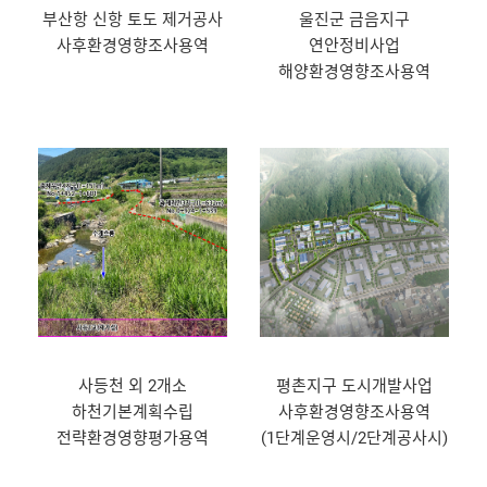
부산항 신항 토도 제거공사
울진군 금음지구
사후환경영향조사용역
연안정비사업
해양환경영향조사용역
사등천 외 2개소
평촌지구 도시개발사업
하천기본계획수립
사후환경영향조사용역
전략환경영향평가용역
(1단계운영시/2단계공사시)